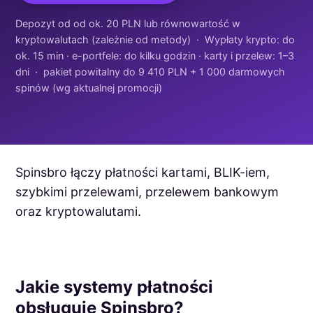
Depozyt od od ok. 20 PLN lub równowartość w
kryptowalutach (zależnie od metody) · Wypłaty krypto: do
ok. 15 min · e-portfele: do kilku godzin · karty i przelew: 1–3
dni · pakiet powitalny do 9 410 PLN + 1 000 darmowych
spinów (wg aktualnej promocji)
Spinsbro łączy płatności kartami, BLIK-iem,
szybkimi przelewami, przelewem bankowym
oraz kryptowalutami.
Jakie systemy płatności
obsługuje Spinsbro?