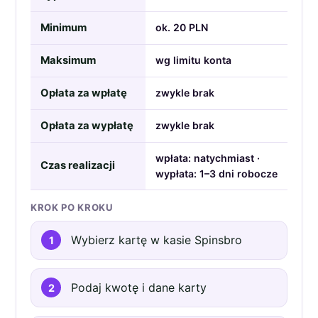
Minimum
ok. 20 PLN
Maksimum
wg limitu konta
Opłata za wpłatę
zwykle brak
Opłata za wypłatę
zwykle brak
wpłata: natychmiast ·
Czas realizacji
wypłata: 1–3 dni robocze
KROK PO KROKU
Wybierz kartę w kasie Spinsbro
Podaj kwotę i dane karty