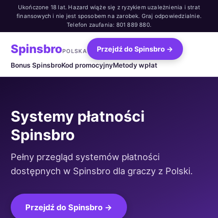
Ukończone 18 lat. Hazard wiąże się z ryzykiem uzależnienia i strat
finansowych i nie jest sposobem na zarobek. Graj odpowiedzialnie.
Telefon zaufania: 801 889 880.
Spinsbro
Przejdź do Spinsbro →
POLSKA
Bonus Spinsbro
Kod promocyjny
Metody wpłat
Systemy płatności
Spinsbro
Pełny przegląd systemów płatności
dostępnych w Spinsbro dla graczy z Polski.
Przejdź do Spinsbro →