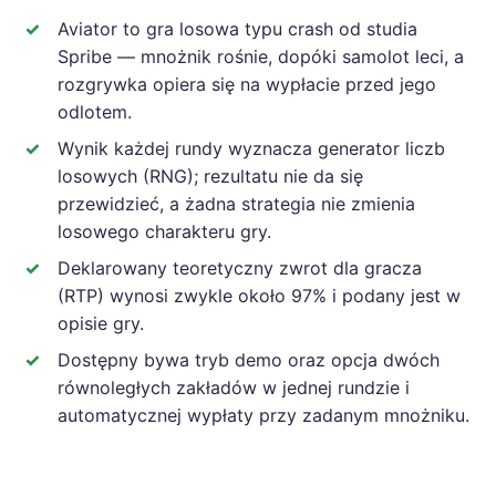
Aviator to gra losowa typu crash od studia
Spribe — mnożnik rośnie, dopóki samolot leci, a
rozgrywka opiera się na wypłacie przed jego
odlotem.
Wynik każdej rundy wyznacza generator liczb
losowych (RNG); rezultatu nie da się
przewidzieć, a żadna strategia nie zmienia
losowego charakteru gry.
Deklarowany teoretyczny zwrot dla gracza
(RTP) wynosi zwykle około 97% i podany jest w
opisie gry.
Dostępny bywa tryb demo oraz opcja dwóch
równoległych zakładów w jednej rundzie i
automatycznej wypłaty przy zadanym mnożniku.