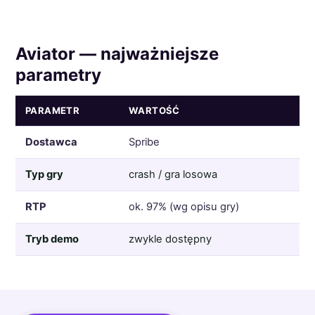
Aviator — najważniejsze
parametry
PARAMETR
WARTOŚĆ
Dostawca
Spribe
Typ gry
crash / gra losowa
RTP
ok. 97% (wg opisu gry)
Tryb demo
zwykle dostępny