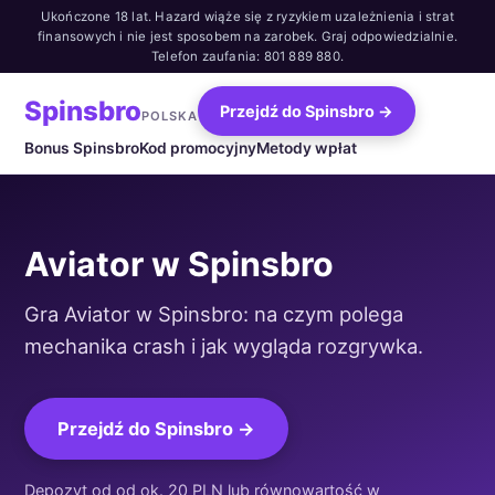
Ukończone 18 lat. Hazard wiąże się z ryzykiem uzależnienia i strat
finansowych i nie jest sposobem na zarobek. Graj odpowiedzialnie.
Telefon zaufania: 801 889 880.
Spinsbro
Przejdź do Spinsbro →
POLSKA
Bonus Spinsbro
Kod promocyjny
Metody wpłat
Aviator w Spinsbro
Gra Aviator w Spinsbro: na czym polega
mechanika crash i jak wygląda rozgrywka.
Przejdź do Spinsbro →
Depozyt od od ok. 20 PLN lub równowartość w