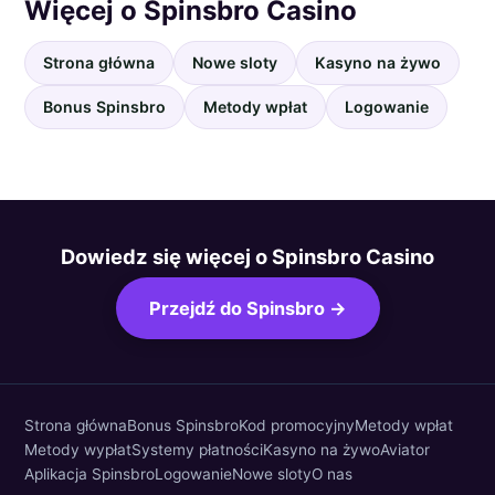
Więcej o Spinsbro Casino
Strona główna
Nowe sloty
Kasyno na żywo
Bonus Spinsbro
Metody wpłat
Logowanie
Dowiedz się więcej o Spinsbro Casino
Przejdź do Spinsbro →
Strona główna
Bonus Spinsbro
Kod promocyjny
Metody wpłat
Metody wypłat
Systemy płatności
Kasyno na żywo
Aviator
Aplikacja Spinsbro
Logowanie
Nowe sloty
O nas