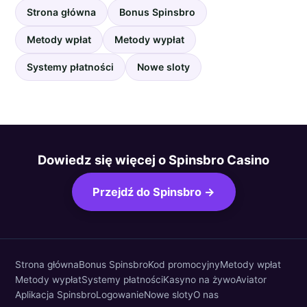
Strona główna
Bonus Spinsbro
Metody wpłat
Metody wypłat
Systemy płatności
Nowe sloty
Dowiedz się więcej o Spinsbro Casino
Przejdź do Spinsbro →
Strona główna
Bonus Spinsbro
Kod promocyjny
Metody wpłat
Metody wypłat
Systemy płatności
Kasyno na żywo
Aviator
Aplikacja Spinsbro
Logowanie
Nowe sloty
O nas